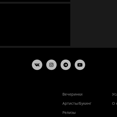
Вечеринки
Ус
Артисты/Букинг
О 
Релизы